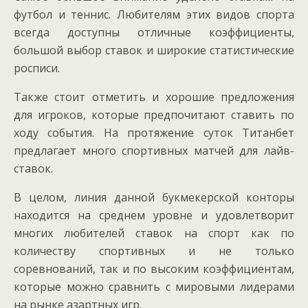
футбол и теннис. Любителям этих видов спорта
всегда доступны отличные коэффициенты,
большой выбор ставок и широкие статистические
росписи.
Также стоит отметить и хорошие предложения
для игроков, которые предпочитают ставить по
ходу события. На протяжение суток Титанбет
предлагает много спортивных матчей для лайв-
ставок.
В целом, линия данной букмекерской конторы
находится на среднем уровне и удовлетворит
многих любителей ставок на спорт как по
количеству спортивных и не только
соревнований, так и по высоким коэффициентам,
которые можно сравнить с мировыми лидерами
на рынке азартных игр.