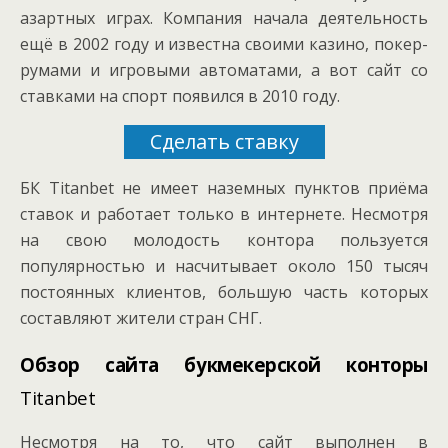
азартных играх. Компания начала деятельность
ещё в 2002 году и известна своими казино, покер-
румами и игровыми автоматами, а вот сайт со
ставками на спорт появился в 2010 году.
Сделать ставку
БК Titanbet не имеет наземных пунктов приёма
ставок и работает только в интернете. Несмотря
на свою молодость контора пользуется
популярностью и насчитывает около 150 тысяч
постоянных клиентов, большую часть которых
составляют жители стран СНГ.
Обзор сайта
букмекерской конторы
Titanbet
Несмотря на то, что сайт выполнен в