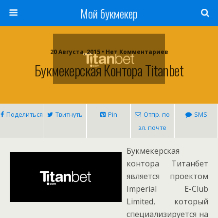
Мой букмекер
20 Августа, 2015 • Нет Комментариев
Букмекерская Контора Titanbet
Поделиться
Твитнуть
Pin
Отпр. по
SMS
эл. почте
Букмекерская
контора Титанбет
является проектом
Imperial E-Club
Limited, который
специализируется на