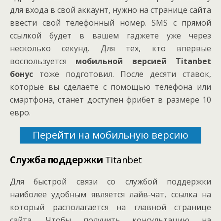
для входа в свой аккаунт, нужно на странице сайта
ввести свой телефонный номер. SMS с прямой
ссылкой будет в вашем гаджете уже через
несколько секунд. Для тех, кто впервые
воспользуется
мобильной версией
Titanbet
бонус
тоже подготовил. После десяти ставок,
которые вы сделаете с помощью телефона или
смартфона, станет доступен фрибет в размере 10
евро.
Перейти на мобильную версию
Служба поддержки
Titanbet
Для быстрой связи со службой поддержки
наиболее удобным является лайв-чат, ссылка на
который располагается на главной странице
сайта. Чтобы получить консультацию на