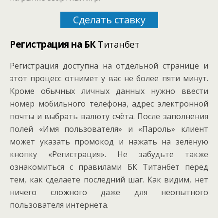
Сделать ставку
Регистрация на БК
Титанбет
Регистрация доступна на отдельной странице и
этот процесс отнимет у вас не более пяти минут.
Кроме обычных личных данных нужно ввести
номер мобильного телефона, адрес электронной
почты и выбрать валюту счёта. После заполнения
полей «Имя пользователя» и «Пароль» клиент
может указать промокод и нажать на зелёную
кнопку «Регистрация». Не забудьте также
ознакомиться с правилами БК Титанбет перед
тем, как сделаете последний шаг. Как видим, нет
ничего сложного даже для неопытного
пользователя интернета.