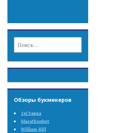
НАЙТИ:
Обзоры букмекеров
1хСтавка
Marathonbet
William Hill