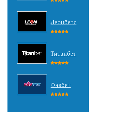
Леонбетс
Титанбет
Фавбет