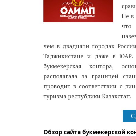
срав
Не в
что
назе
чем в двадцати городах России 
Таджикистане и даже в ЮАР. 
букмекерская контора, осно
располагала за границей ст
проводит в соответствии с ли
туризма республики Казахстан.
С
Обзор сайта
букмекерской ко