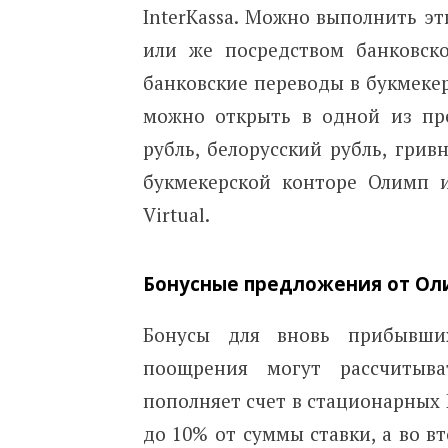
InterKassa. Можно выполнить э
или же посредством банковско
банковские переводы в букмеке
можно открыть в одной из пр
рубль, белорусский рубль, гривн
букмекерской конторе Олимп 
Virtual.
Бонусные предложения
от
Ол
Бонусы для вновь прибывши
поощрения могут рассчитыва
пополняет счет в стационарных 
до 10% от суммы ставки, а во в