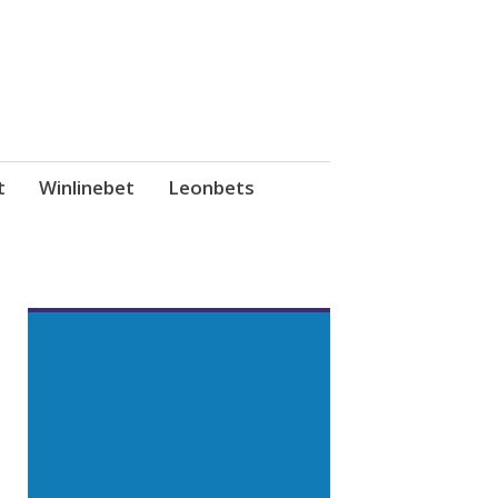
t
Winlinebet
Leonbets