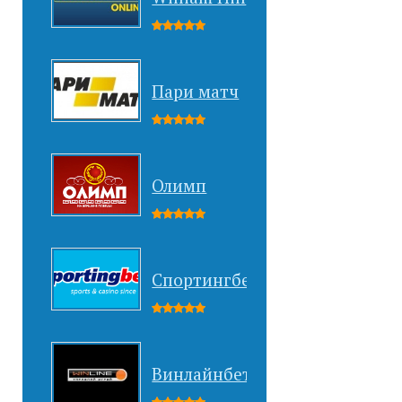
Пари матч
Олимп
Спортингбет
Винлайнбет