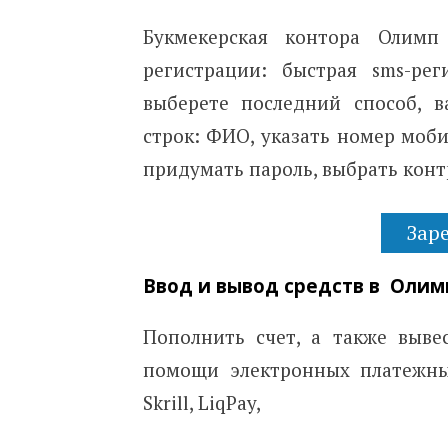
Букмекерская контора Олим
регистрации: быстрая sms-ре
выберете последний способ, 
строк: ФИО, указать номер моби
придумать пароль, выбрать конт
Зар
Ввод и вывод средств в
Олим
Пополнить счет, а также выв
помощи электронных платежных
Skrill, LiqPay,