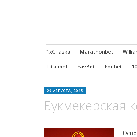
Skip
1хСтавка
Marathonbet
Willia
to
content
Titanbet
FavBet
Fonbet
1
20 АВГУСТА, 2015
Букмекерская 
Осн