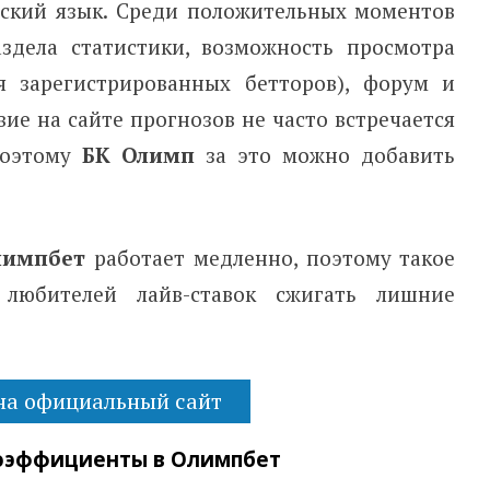
усский язык. Среди положительных моментов
здела статистики, возможность просмотра
я зарегистрированных бетторов), форум и
ие на сайте прогнозов не часто встречается
Поэтому
БК Олимп
за это можно добавить
лимпбет
работает медленно, поэтому такое
 любителей лайв-ставок сжигать лишние
на официальный сайт
 коэффициенты
в
Олимпбет