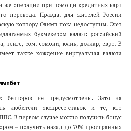
ти же операции при помощи кредитных карт
го перевода. Правда, для жителей России
рскую контору Олимп пока недоступны. Счет
едлагаемых букмекером валют: российский
а, тенге, сом, сомони, юань, доллар, евро. В
имеет также хождение виртуальная валюта
импбет
х бетторов не предусмотрены. Зато на
ть любители экспресс-ставок и те, кто
ППС. В первом случае можно получить бонус
тором – получить назад до 70% проигранных